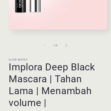
Buka
media
1
di
dari
1
/
4
modal
GLOW MATES
Implora Deep Black
Mascara | Tahan
Lama | Menambah
volume |