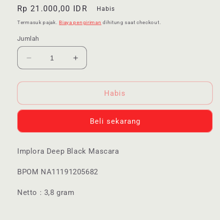
Harga
Rp 21.000,00 IDR
Habis
reguler
Termasuk pajak.
Biaya pengiriman
dihitung saat checkout.
Jumlah
Kurangi
Tambah
jumlah
jumlah
untuk
untuk
Implora
Implora
Habis
Deep
Deep
Black
Black
Beli sekarang
Mascara
Mascara
|
|
Tahan
Tahan
Implora Deep Black Mascara
Lama
Lama
|
|
BPOM NA11191205682
Menambah
Menambah
volume
volume
Netto : 3,8 gram
|
|