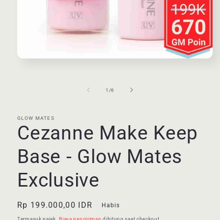
Buka
media
1
di
dari
1
/
6
modal
GLOW MATES
Cezanne Make Keep
Base - Glow Mates
Exclusive
Harga
Rp 199.000,00 IDR
Habis
reguler
Termasuk pajak.
Biaya pengiriman
dihitung saat checkout.