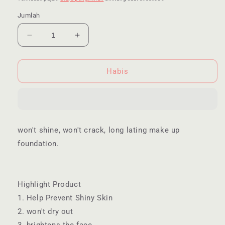
Jumlah
Kurangi
Tambah
jumlah
jumlah
untuk
untuk
Cezanne
Cezanne
Habis
Make
Make
Keep
Keep
Base
Base
-
-
Glow
Glow
won't shine, won't crack, long lating make up
Mates
Mates
foundation.
Exclusive
Exclusive
Highlight Product
1. Help Prevent Shiny Skin
2. won't dry out