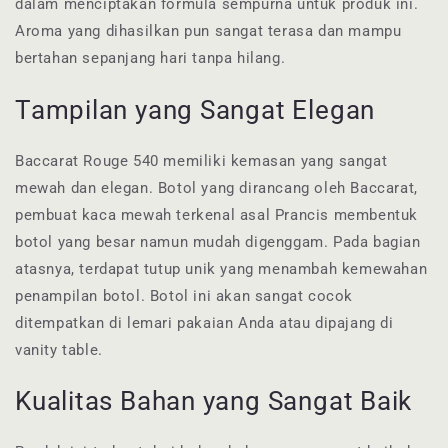
dalam menciptakan formula sempurna untuk produk ini.
Aroma yang dihasilkan pun sangat terasa dan mampu
bertahan sepanjang hari tanpa hilang.
Tampilan yang Sangat Elegan
Baccarat Rouge 540 memiliki kemasan yang sangat
mewah dan elegan. Botol yang dirancang oleh Baccarat,
pembuat kaca mewah terkenal asal Prancis membentuk
botol yang besar namun mudah digenggam. Pada bagian
atasnya, terdapat tutup unik yang menambah kemewahan
penampilan botol. Botol ini akan sangat cocok
ditempatkan di lemari pakaian Anda atau dipajang di
vanity table.
Kualitas Bahan yang Sangat Baik