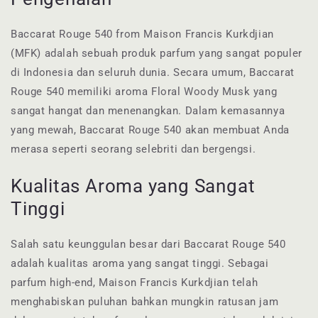
Baccarat Rouge 540 from Maison Francis Kurkdjian
(MFK) adalah sebuah produk parfum yang sangat populer
di Indonesia dan seluruh dunia. Secara umum, Baccarat
Rouge 540 memiliki aroma Floral Woody Musk yang
sangat hangat dan menenangkan. Dalam kemasannya
yang mewah, Baccarat Rouge 540 akan membuat Anda
merasa seperti seorang selebriti dan bergengsi.
Kualitas Aroma yang Sangat
Tinggi
Salah satu keunggulan besar dari Baccarat Rouge 540
adalah kualitas aroma yang sangat tinggi. Sebagai
parfum high-end, Maison Francis Kurkdjian telah
menghabiskan puluhan bahkan mungkin ratusan jam