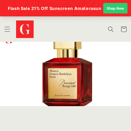
Langsung
ke
konten
Keranja