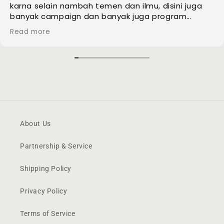
 selain nambah temen dan ilmu, disini juga
k campaign dan banyak juga program
ya yg ga kalah seru dan menarik.. Yg belum
more
ajib join sih pokonya🥰
About Us
Partnership & Service
Shipping Policy
Privacy Policy
Terms of Service