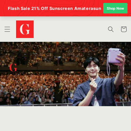
Langsung
ke
konten
Keranja