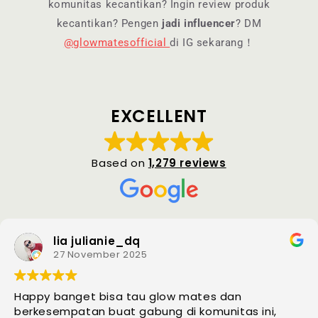
komunitas kecantikan? Ingin review produk
kecantikan? Pengen
jadi influencer
? DM
@glowmatesofficial
di IG sekarang！
EXCELLENT
Based on
1,279 reviews
lia julianie_dq
27 November 2025
 banget bisa tau glow mates dan
Min
sempatan buat gabung di komunitas ini,
grat